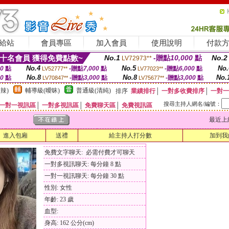
給站
會員專區
加入會員
使用說明
付款
十名會員 獲得免費點數~
No.1
-贈點
10,000
點
No.2
LV72973**
No.4
No.5
No.
00
點
-贈點
7,000
點
-贈點
6,000
點
LV52777**
LV77023**
No.8
No.8
No.
00
點
-贈點
3,000
點
-贈點
3,000
點
LV70847**
LV75677**
辣)
輔導級(曖昧)
普通級(清純)
排序
業績排行
│
一對多收費排序
│
一對一
搜尋主持人網名/編號：
一對一視訊區
│
一對多視訊區
│
免費聊天區
│
免費視訊區
最近上線時間
進入包廂
送禮
給主持人打分數
加到我
免費文字聊天: 必需付費才可聊天
一對多視訊聊天: 每分鐘 8 點
一對一視訊聊天: 每分鐘 30 點
性別: 女性
年齡: 23 歲
血型:
身高: 162 公分(cm)