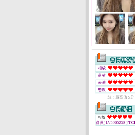
相貌
身材
表演
態度
註﹕最高值 5分
相貌
會員[ LV5965258 ]
TC