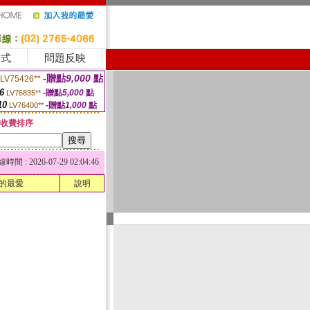
方式
問題反映
-贈點
9,000
點
LV75426**
6
-贈點
5,000
點
LV76835**
10
-贈點
1,000
點
LV76400**
收費排序
 : 2026-07-29 02:04:46
的最愛
說明