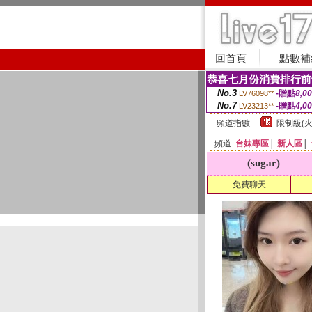
回首頁
點數補
恭喜七月份消費排行前
No.3
-贈點
8,0
LV76098**
No.7
-贈點
4,0
LV23213**
頻道指數
限制級(火
頻道
台妹專區
│
新人區
│
(sugar)
免費聊天